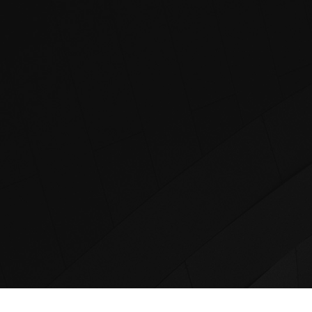
HOME
Ü